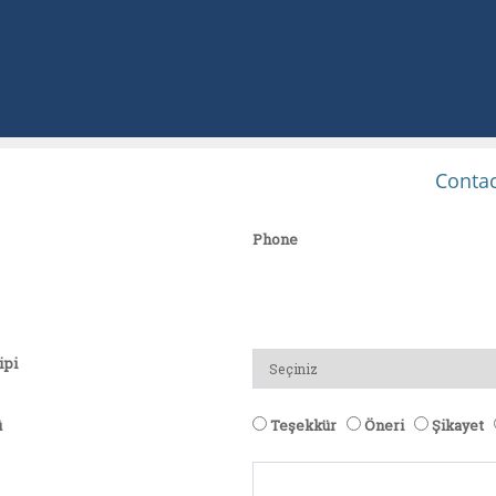
Contac
Phone
ipi
ü
Teşekkür
Öneri
Şikayet