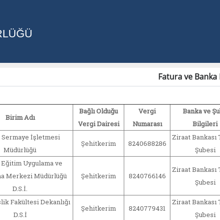
RLÜĞÜ
Fatura ve Banka B
Bağlı Olduğu
Vergi
Banka ve Ş
Birim Adı
Vergi Dairesi
Numarası
Bilgileri
 Sermaye İşletmesi
Ziraat Bankası 
Şehitkerim
8240688286
Müdürlüğü
Şubesi
i Eğitim Uygulama ve
Ziraat Bankası 
ma Merkezi Müdürlüğü
Şehitkerim
8240766146
Şubesi
D.S.İ.
ik Fakültesi Dekanlığı
Ziraat Bankası 
Şehitkerim
8240779431
D.S.İ
Şubesi