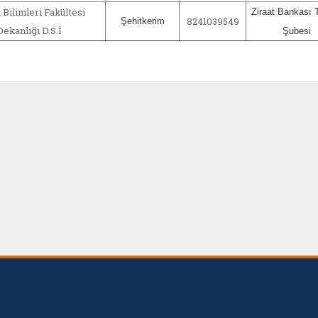
 Bilimleri Fakültesi
Ziraat Bankası 
8241039549
Şehitkerim
Dekanlığı D.S.İ
Şubesi