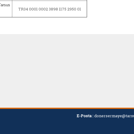
Tarsus
TR34 0001 0002 3898 1175 2950 01
E-Posta :
donersermaye@tarsu