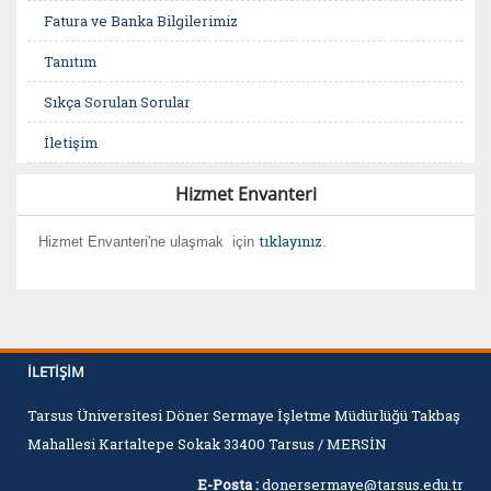
Fatura ve Banka Bilgilerimiz
Tanıtım
Sıkça Sorulan Sorular
İletişim
Hizmet Envanteri
tıklayınız
Hizmet Envanteri'ne ulaşmak
için
.
İLETIŞIM
Tarsus Üniversitesi Döner Sermaye İşletme Müdürlüğü Takbaş
Mahallesi Kartaltepe Sokak 33400 Tarsus / MERSİN
E-Posta :
donersermaye@tarsus.edu.tr